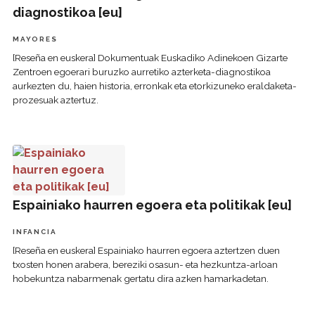
diagnostikoa [eu]
MAYORES
[Reseña en euskera] Dokumentuak Euskadiko Adinekoen Gizarte
Zentroen egoerari buruzko aurretiko azterketa-diagnostikoa
aurkezten du, haien historia, erronkak eta etorkizuneko eraldaketa-
prozesuak aztertuz.
Espainiako haurren egoera eta politikak [eu]
Espainiako haurren egoera eta politikak [eu]
INFANCIA
[Reseña en euskera] Espainiako haurren egoera aztertzen duen
txosten honen arabera, bereziki osasun- eta hezkuntza-arloan
hobekuntza nabarmenak gertatu dira azken hamarkadetan.