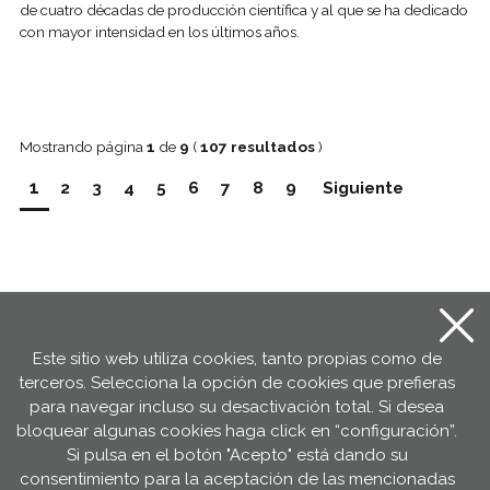
de cuatro décadas de producción científica y al que se ha dedicado
con mayor intensidad en los últimos años.
Mostrando página
1
de
9
(
107 resultados
)
1
2
3
4
5
6
7
8
9
Siguiente
Suscríbete al boletín
Este sitio web utiliza cookies, tanto propias como de
Boletín Behatuz
terceros. Selecciona la opción de cookies que prefieras
para navegar incluso su desactivación total. Si desea
Suscríbete
y recibe todas las
bloquear algunas cookies haga click en “configuración”.
novedades en tu correo
Si pulsa en el botón "Acepto" está dando su
consentimiento para la aceptación de las mencionadas