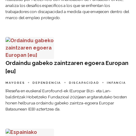
analiza los desafíos específicos a los que se enfrentan los
trabajadores con discapacidad a medida que envejecen dentro del
marco del empleo protegido.
Ordaindu gabeko zaintzaren egoera Europan [eu]
Ordaindu gabeko zaintzaren egoera Europan
[eu]
MAYORES
DEPENDENCIA
DISCAPACIDAD
INFANCIA
[Reseña en euskera] Eurofound-ek (Europar Bizi- eta Lan-
baldintzak Hobetzeko Fundazioa) 2025ean argitaratutako txosten
honen helburua ordaindu gabeko zaintza-egoera Europar
Batasunean (EB) aztertzea da.
Espainiako Hirugarren Sektoreko finantzaketa-ereduaren et