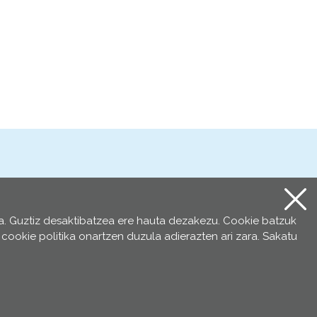
ra
. Guztiz desaktibatzea ere hauta dezakezu. Cookie batzuk
cookie politika onartzen duzula adierazten ari zara. Sakatu