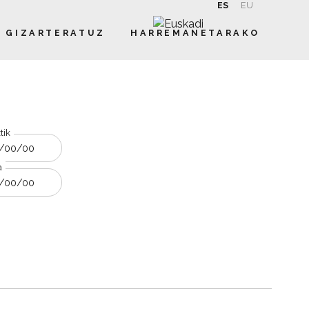
ES
EU
GIZARTERATUZ
HARREMANETARAKO
tik
rabera bilatu
a