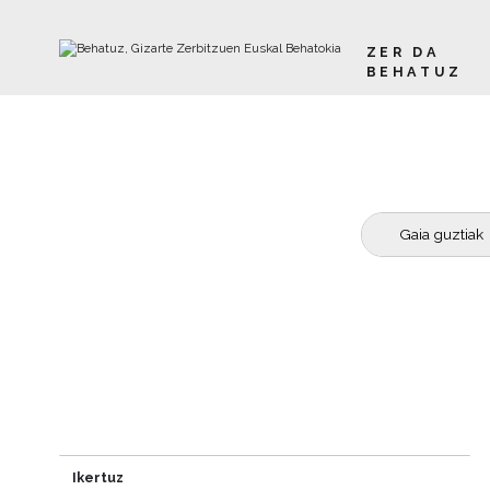
ZER DA
BEHATUZ
Edukira joan
Bilatzailea
Hitza
Ikertuz