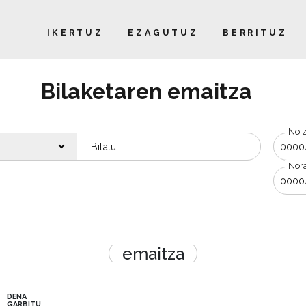
IKERTUZ
EZAGUTUZ
BERRITUZ
Bilaketaren emaitza
Noiz
Dataren a
Nor
Bilatu
emaitza
DENA
GARBITU