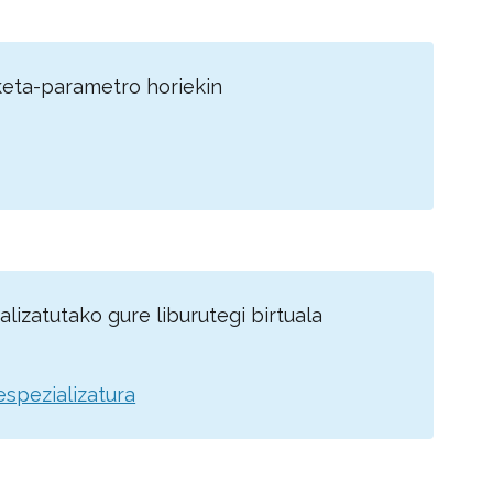
aketa-parametro horiekin
lizatutako gure liburutegi birtuala
espezializatura