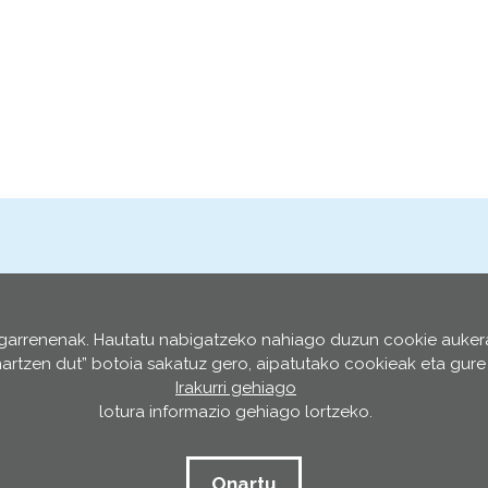
Harpidetu zaitez buletine
Behatuz buletina
Harpidetu
eta jaso nobedade guztiak zure postan
ugarrenenak. Hautatu nabigatzeko nahiago duzun cookie aukera
nartzen dut” botoia sakatuz gero, aipatutako cookieak eta gure 
Irakurri gehiago
lotura informazio gehiago lortzeko.
#EUSKADIBERRIA
Onartu