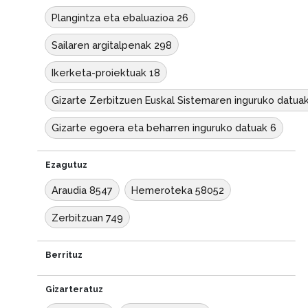
Plangintza eta ebaluazioa 26
Sailaren argitalpenak 298
Ikerketa-proiektuak 18
Gizarte Zerbitzuen Euskal Sistemaren inguruko datua
Gizarte egoera eta beharren inguruko datuak 6
Ezagutuz
Araudia 8547
Hemeroteka 58052
Zerbitzuan 749
Berrituz
Gizarteratuz