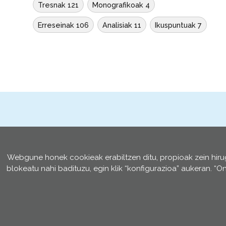
Tresnak 121
Monografikoak 4
Erreseinak 106
Analisiak 11
Ikuspuntuak 7
Webgune honek cookieak erabiltzen ditu, propioak zein hir
blokeatu nahi badituzu, egin klik “konfigurazioa” aukeran. “O