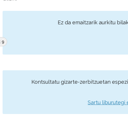
Ez da emaitzarik aurkitu bil
k 9
Kontsultatu gizarte-zerbitzuetan espezia
Sartu liburutegi 