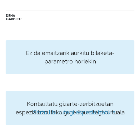
DENA
GARBITU
Ez da emaitzarik aurkitu bilaketa-
parametro horiekin
Kontsultatu gizarte-zerbitzuetan
espezializatutako gure liburutegi birtuala
Sartu liburutegi espezializatura