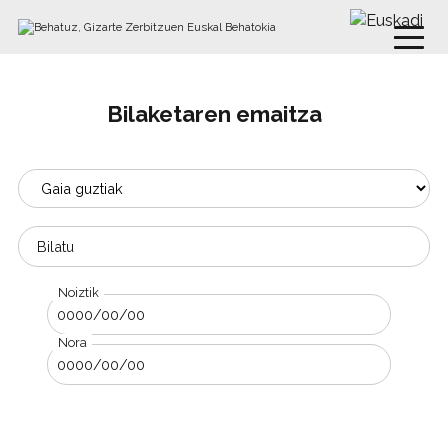
Bilaketaren emaitza
Edukira joan
Bilatzailea
Hitza
ak 9
Noiztik
Dataren arabera bilatu
Nora
Bilatu