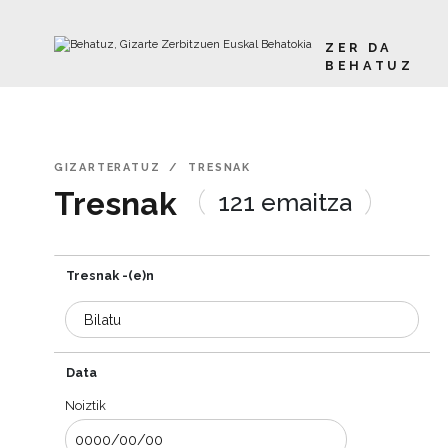
ZER DA
BEHATUZ
Edukira joan
GIZARTERATUZ
TRESNAK
Tresnak
121
emaitza
Tresnak -(e)n
Tresnak bilatzailea
Hitza
Bilatu
Bilaketa garbitu
Data
Dataren arabera bilatu
Noiztik