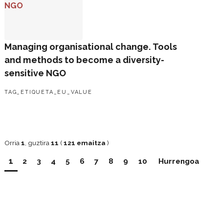
Managing organisational change. Tools
and methods to become a diversity-
sensitive NGO
TAG_ETIQUETA_EU_VALUE
Orria
1
, guztira
11
(
121 emaitza
)
1
2
3
4
5
6
7
8
9
10
Hurrengoa