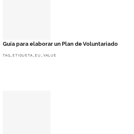
Guía para elaborar un Plan de Voluntariado
TAG_ETIQUETA_EU_VALUE
"Escucha - Actúa - Cambia". Manual del Consejo de Europa so