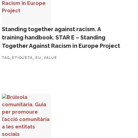
Standing together against racism. A
training handbook. STAR E – Standing
Together Against Racism in Europe Project
TAG_ETIQUETA_EU_VALUE
come a diversity-sensitive NGO
Brúixola comunitària. Guia per promoure l’acció comunitària a