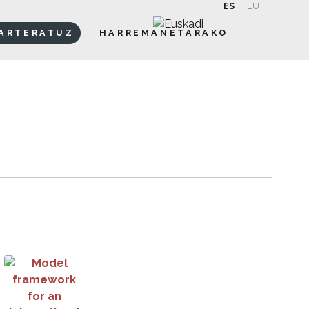
ES
EU
ARTERATUZ
HARREMANETARAKO
Bilatu
óvenes que han sido tuteladas por el sistema de protección
Model framework for an intercultural integration strategy at t