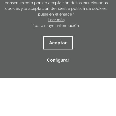
Brúixola comunitària. Guia per promoure
consentimiento para la aceptación de las mencionadas
l’acció comunitària a les entitats socials
cookies y la aceptación de nuestra política de cookies,
pulse en el enlace "
Leer más
" para mayor información.
Mostrando página
1
de
11
(
121 resultados
)
Aceptar
1
2
3
4
5
6
7
8
9
10
Siguiente
Configurar
Filtrar
121
resultados
Suscríbete al boletín
Boletín Behatuz
Suscríbete
y recibe todas las