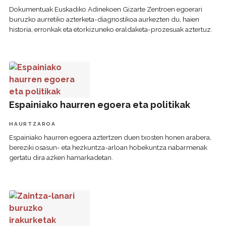
Dokumentuak Euskadiko Adinekoen Gizarte Zentroen egoerari
buruzko aurretiko azterketa-diagnostikoa aurkezten du, haien
historia, erronkak eta etorkizuneko eraldaketa-prozesuak aztertuz.
Espainiako haurren egoera eta politikak
Espainiako haurren egoera eta politikak
HAURTZAROA
Espainiako haurren egoera aztertzen duen txosten honen arabera,
bereziki osasun- eta hezkuntza-arloan hobekuntza nabarmenak
gertatu dira azken hamarkadetan.
Zaintza-lanari buruzko irakurketak