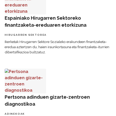
Espainiako Hirugarren Sektoreko
finantzaketa-ereduaren etorkizuna
HIRUGARREN SEKTOREA
Ikerketak Hirugarren Sektore Sozialeko erakundeen finantzaketa-
eredua aztertzen du, haien iraunkortasuna eta finantzaketa-iturrien
dibertsifikazioa bultzatuz.
Pertsona adinduen gizarte-zentroen diagnostikoa
Pertsona adinduen gizarte-zentroen
diagnostikoa
ADINEKOAK