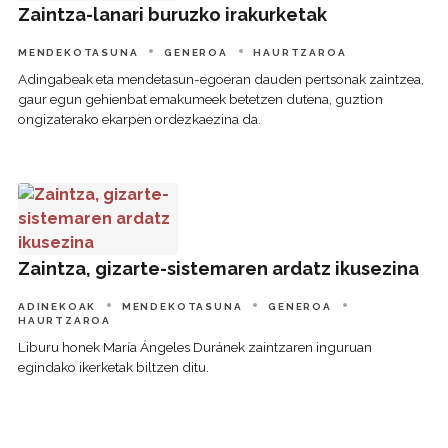
Zaintza-lanari buruzko irakurketak
MENDEKOTASUNA
GENEROA
HAURTZAROA
Adingabeak eta mendetasun-egoeran dauden pertsonak zaintzea,
gaur egun gehienbat emakumeek betetzen dutena, guztion
ongizaterako ekarpen ordezkaezina da.
Zaintza, gizarte-sistemaren ardatz ikusezina
Zaintza, gizarte-sistemaren ardatz ikusezina
ADINEKOAK
MENDEKOTASUNA
GENEROA
HAURTZAROA
Liburu honek María Ángeles Duránek zaintzaren inguruan
egindako ikerketak biltzen ditu.