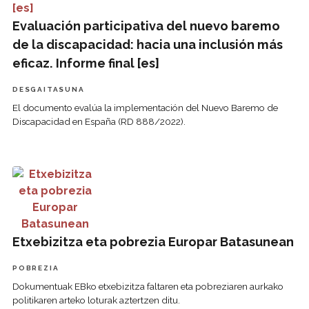
Evaluación participativa del nuevo baremo
de la discapacidad: hacia una inclusión más
eficaz. Informe final [es]
DESGAITASUNA
El documento evalúa la implementación del Nuevo Baremo de
Discapacidad en España (RD 888/2022).
Etxebizitza eta pobrezia Europar Batasunean
Etxebizitza eta pobrezia Europar Batasunean
POBREZIA
Dokumentuak EBko etxebizitza faltaren eta pobreziaren aurkako
politikaren arteko loturak aztertzen ditu.