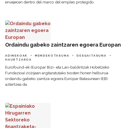
envejecen dentro del marco del empleo protegido.
Ordaindu gabeko zaintzaren egoera Europan
Ordaindu gabeko zaintzaren egoera Europan
ADINEKOAK
MENDEKOTASUNA
DESGAITASUNA
HAURTZAROA
Eurofound-ek (Europar Bizi- eta Lan-baldintzak Hobetzeko
Fundazioa) 2025ean argitaratutako txosten honen helburua
ordaindu gabeko zaintza-egoera Europar Batasunean (EB)
aztertzea da.
Espainiako Hirugarren Sektoreko finantzaketa-ereduaren e