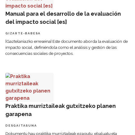
Manual para el desarrollo de la evaluación
del impacto social [es]
GIZARTE-BABESA
[Gaztelaniazko erreseina] Este documento aborda la evaluación de
impacto social, definiéndola como el análisis y gestión de las
consecuencias sociales de proyectos.
Praktika murriztaileak gutxitzeko planen garapena
Praktika murriztaileak gutxitzeko planen
garapena
DESGAITASUNA
Dokumentu hau praktika murriztaileak ezagutu, ebaluatu eta